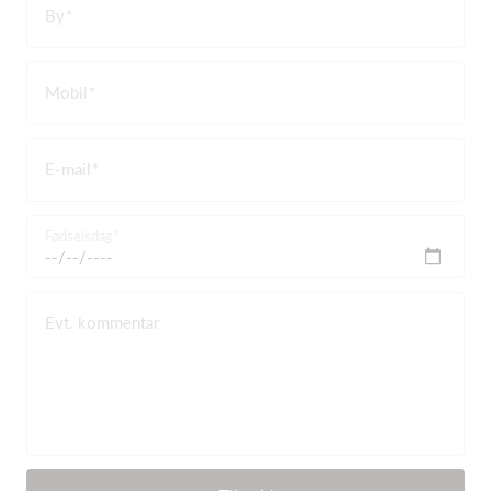
By
Mobil
E-mail
Fødselsdag
Evt. kommentar